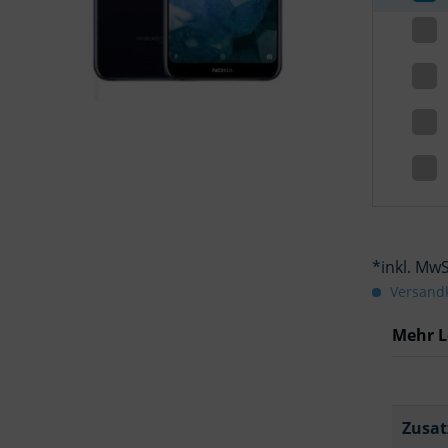
*inkl. Mw
Versandk
Mehr L
Zusat