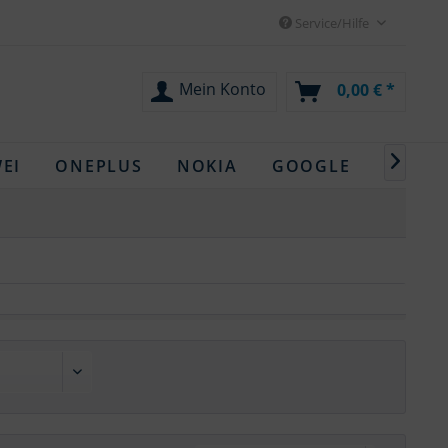
Service/Hilfe
Mein Konto
0,00 € *

EI
ONEPLUS
NOKIA
GOOGLE
OPPO