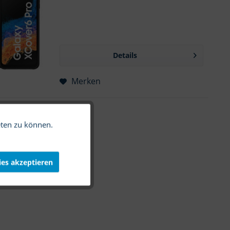
Details
Merken
eten zu können.
Aktiv
Inaktiv
ies akzeptieren
Inaktiv
Inaktiv