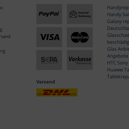
Handyrep
ns
Handy Sa
Galaxy re
Deutschla
ng
Glasschad
rsand
beschädig
Glas Anbi
ung
Angebote
HTC Sony
Huawei Ta
Tabletrep
Versand