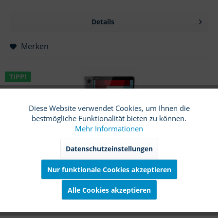
Details
Merken
TIPP!
Diese Website verwendet Cookies, um Ihnen die
Funktionale
Aktiv
bestmögliche Funktionalität bieten zu können.
Mehr Informationen
Marketing
Inaktiv
Datenschutzeinstellungen
Huawei MediaPad M5 8.4
Nur funktionale Cookies akzeptieren
Tracking
Inaktiv
Herstellerbezeichnung: SHT-W09, SHT-AL09.
Alle Cookies akzeptieren
Service
Inaktiv