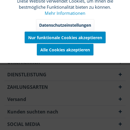
Diese Website verwendet Cookies, um Ihnen die
Funktionale
Aktiv
bestmögliche Funktionalität bieten zu können.
Mehr Informationen
Passwort vergessen?
Marketing
Inaktiv
Datenschutzeinstellungen
Anmelden
Nur funktionale Cookies akzeptieren
Tracking
Inaktiv
Alle Cookies akzeptieren
Service
Inaktiv
Unternehmen
DIENSTLEISTUNG
ZAHLUNGSARTEN
Versand
Kunden suchten nach
SOCIAL MEDIA