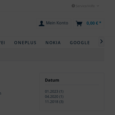
Service/Hilfe
Mein Konto
0,00 € *

EI
ONEPLUS
NOKIA
GOOGLE
OPPO
Datum
01.2023 (1)
n
04.2020 (1)
11.2018 (3)