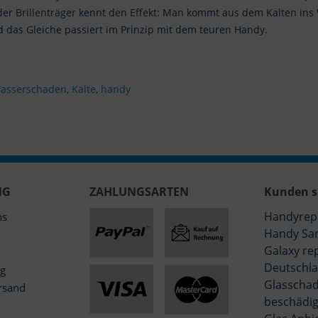
eder Brillenträger kennt den Effekt: Man kommt aus dem Kalten in
nd das Gleiche passiert im Prinzip mit dem teuren Handy.
asserschaden
,
Kälte
,
handy
NG
ZAHLUNGSARTEN
Kunden s
Handyrep
ns
Handy Sa
Galaxy re
Deutschla
ng
Glasschad
rsand
beschädig