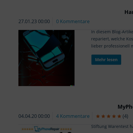
Ha
27.01.23 00:00
0 Kommentare
In diesem Blog-Artik
repariert, welche Kos
lieber professionell
Mehr lesen
MyPho
04.04.20 00:00
4 Kommentare
(
4
)
Stiftung Warentest h