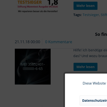
Mehr lesen
Tags:
Testsieger
,
Sti
So fi
21.11.18 00:00
0 Kommentare
Hilfe! Ich benötige
das? Und wozu brau
Mehr lesen
Tags:
Imei Nummer f
Diese Website 
Funktionale
Marketing
Datenschutzein