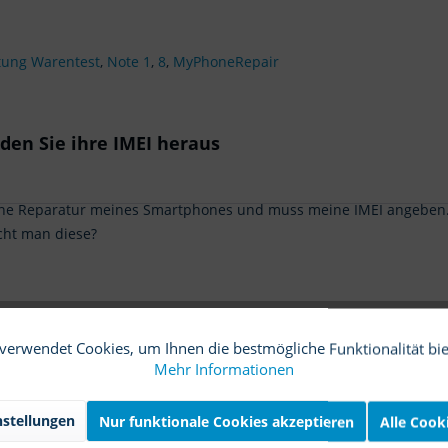
ftung Warentest
,
Note 1
,
8
,
MyPhoneRepair
nden Sie ihre IMEI heraus
 eine Reparatur meines Smartphones und muss meine IMEI angeben.
cht man diese?
inden
,
IMEI
verwendet Cookies, um Ihnen die bestmögliche Funktionalität bi
Mehr Informationen
Was sind Cookies?
stellungen
Nur funktionale Cookies akzeptieren
Alle Cook