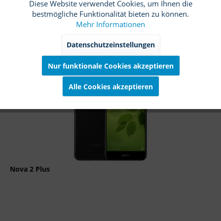
Diese Website verwendet Cookies, um Ihnen die
Funktionale
Aktiv
bestmögliche Funktionalität bieten zu können.
Mehr Informationen
Details
Marketing
Inaktiv
Datenschutzeinstellungen
Merken
Nur funktionale Cookies akzeptieren
Tracking
Inaktiv
TIPP!
Alle Cookies akzeptieren
Service
Inaktiv
Nova 2 Plus