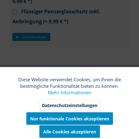
9,99 € *)
Flüssiger Panzerglasschutz inkl.
Anbringung (+ 9,99 € *)
Zurücksetzen
In den
Warenkorb
Diese Website verwendet Cookies, um Ihnen die
Funktionale
Aktiv
bestmögliche Funktionalität bieten zu können.
SW10627
Artikel-Nr.:
Mehr Informationen
Marketing
Inaktiv
Datenschutzeinstellungen
Beschreibung
So einfach buchen Sie die Galaxy Z Fold 5 Reparatur bei
Nur funktionale Cookies akzeptieren
Tracking
Inaktiv
My Phone Repair Mit nur wenigen...
mehr
Alle Cookies akzeptieren