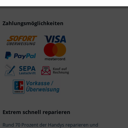
Service
Inaktiv
Zahlungsmöglichkeiten
Extrem schnell reparieren
Rund 70 Prozent der Handys reparieren und