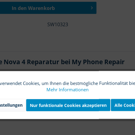
In den
Warenkorb
SW10323
:
ie Nova 4 Reparatur bei My Phone Repair
r bestellt – Nicht umsonst ist unser Moto: "Klicken. Sch
verwendet Cookies, um Ihnen die bestmögliche Funktionalität bi
Mehr Informationen
 mehrere) der verfügbaren Nova 4 Reparaturen(en).
stellungen
Nur funktionale Cookies akzeptieren
Alle Cook
 Entsperrmuster anwählen
sende Feld ein oder deaktivieren Sie es auf Ihrem Gerät.