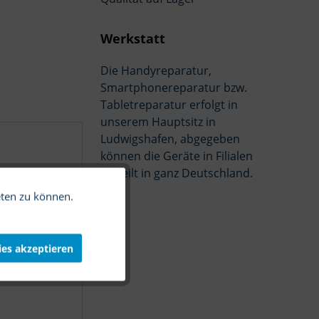
Werkstatt
Die Handyreparatur,
Smartphonereparatur bzw.
Tabletreparatur erfolgt in
unserem Hauptsitz in
Ludwigshafen, abgegeben
können die Geräte in Filialen
verteilt in ganz Deutschland.
icken. Fertig!"
eten zu können.
Aktiv
Inaktiv
ies akzeptieren
Inaktiv