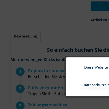
Artikel-Nr.
Beschreibung
So einfach buchen Sie d
Mit nur wenigen Klicks ist die Smartphone Reparatu
Diese Website 
Funktionale
Reparatur auswählen
Entscheiden Sie sich einfach für eine (oder
Marketing
Datenschutzein
Falls vorhanden: Entsperrcode oder
Tragen Sie Ihr Entsperrcode/-muster ins pas
Tracking
Zahlungsart wählen