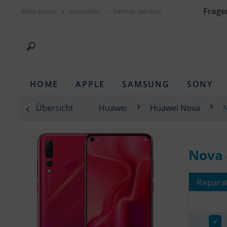
Frage
Mein Konto
Anmelden
Partner werden!
HOME
APPLE
SAMSUNG
SONY
Übersicht
Huawei
Huawei Nova
Nova 
Reparat
✓