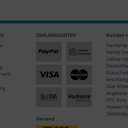
NG
ZAHLUNGSARTEN
Kunden s
Handyrep
ns
Handy Sa
Galaxy re
Deutschla
ng
Glasschad
rsand
beschädig
Glas Anbi
ung
Angebote
HTC Sony
Huawei Ta
Tabletrep
Versand