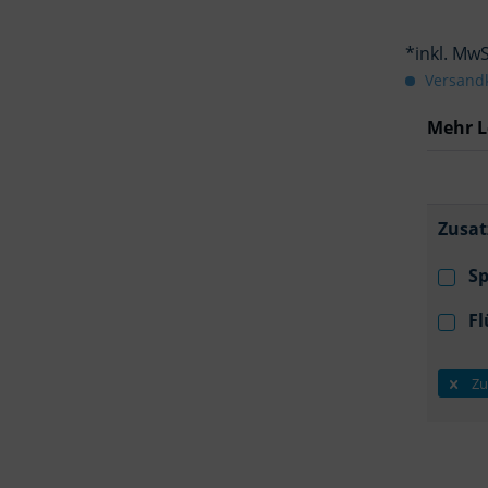
*inkl. Mw
Versandk
Mehr L
Zusat
Sp
Fl
Zu