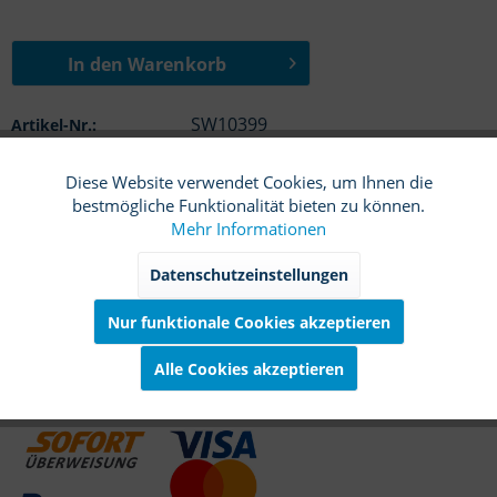
In den
Warenkorb
SW10399
Artikel-Nr.:
Diese Website verwendet Cookies, um Ihnen die
Funktionale
Beschreibung
Aktiv
bestmögliche Funktionalität bieten zu können.
So einfach buchen Sie die X Screen Reparatur bei My
Mehr Informationen
Phone Repair Mit nur wenigen Klicks...
mehr
Marketing
Inaktiv
Datenschutzeinstellungen
Nur funktionale Cookies akzeptieren
Tracking
Inaktiv
Alle Cookies akzeptieren
Zahlungsmöglichkeiten
Service
Inaktiv