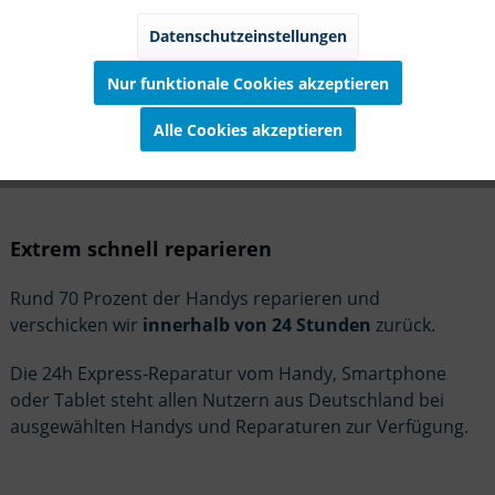
Marketing
Inaktiv
Datenschutzeinstellungen
Nur funktionale Cookies akzeptieren
Tracking
Inaktiv
Alle Cookies akzeptieren
Service
Inaktiv
Extrem schnell reparieren
Rund 70 Prozent der Handys reparieren und
verschicken wir
innerhalb von 24 Stunden
zurück.
Die 24h Express-Reparatur vom Handy, Smartphone
oder Tablet steht allen Nutzern aus Deutschland bei
ausgewählten Handys und Reparaturen zur Verfügung.