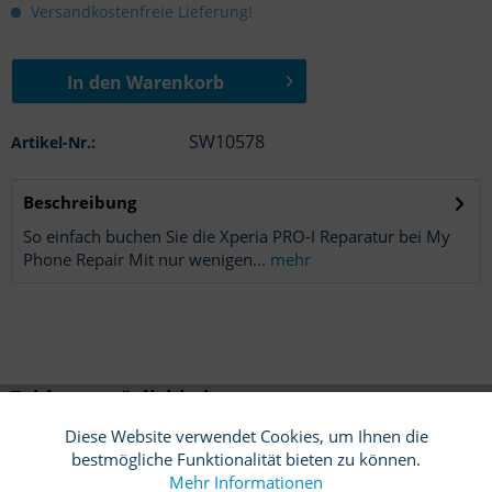
Versandkostenfreie Lieferung!
In den
Warenkorb
SW10578
Artikel-Nr.:
Beschreibung
So einfach buchen Sie die Xperia PRO-I Reparatur bei My
Phone Repair Mit nur wenigen...
mehr
Zahlungsmöglichkeiten
Diese Website verwendet Cookies, um Ihnen die
Funktionale
Aktiv
bestmögliche Funktionalität bieten zu können.
Mehr Informationen